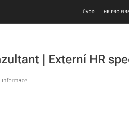
ÚVOD
HR PRO FIR
ultant | Externí HR spe
í informace