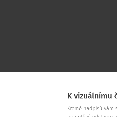
K vizuálnímu 
Kromě nadpisů vám s
Jednotlivé odstavce 