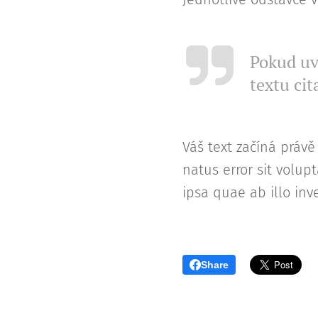
Pokud uv
textu cit
Váš text začíná právě
natus error sit vol
ipsa quae ab illo inve
Share