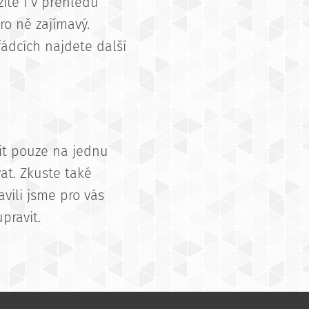
íte i v přehledu
ro ně zajímavý.
řádcích najdete další
dit pouze na jednu
at. Zkuste také
avili jsme pro vás
pravit.