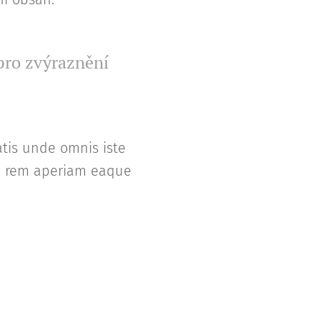
 pro zvýraznění
atis unde omnis iste
m rem aperiam eaque