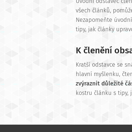
Úvodní odstavec čten
všech článků, pomůže
Nezapomeňte úvodní o
tipy, jak články uprav
K členění obs
Kratší odstavce se s
hlavní myšlenku, čte
zvýraznit důležité čá
kostru článku s tipy,