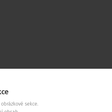
kce
obrázkové sekce.
ní obsah.