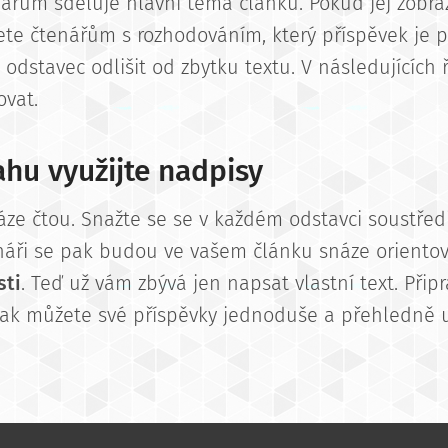
ářům sděluje hlavní téma článku. Pokud jej zobraz
te čtenářům s rozhodováním, který příspěvek je p
dstavec odlišit od zbytku textu. V následujících 
ovat.
ahu využijte nadpisy
náze čtou. Snažte se se v každém odstavci soustře
náři se pak budou ve vašem článku snáze orientov
sti
. Teď už vám zbývá jen napsat vlastní text. Připr
 jak můžete své příspěvky jednoduše a přehledně u