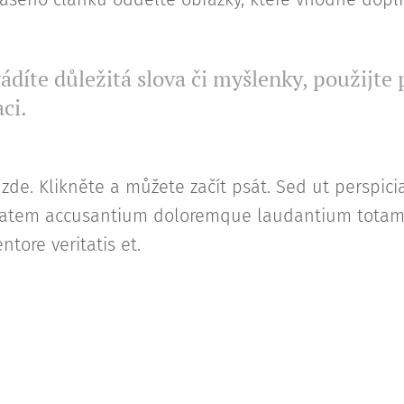
ádíte důležitá slova či myšlenky, použijte
aci.
 zde. Klikněte a můžete začít psát. Sed ut perspici
uptatem accusantium doloremque laudantium tota
ntore veritatis et.