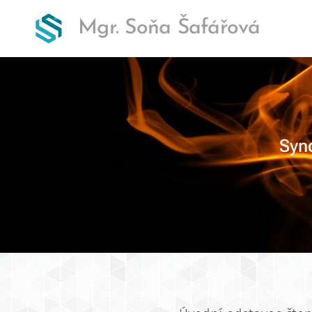
Mgr. Soňa Šafářová
Synd