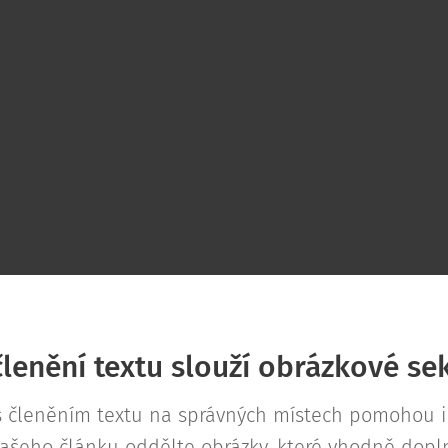
členění textu slouží obrázkové se
 členěním textu na správných místech pomohou i 
vašeho článku oddělte obrázky, které vhodně dopl